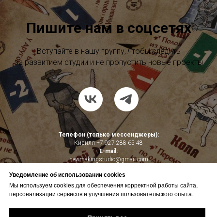
Пишите нам в соцсетях
Вступайте в нашу группу, чтобы следить
за развитием студии и не пропустить новые проекты
Телефон (только мессенджеры):
Кирилл
+7 927 288 65 48
E-mail:
newmakingstudio@gmail.com
Уведомление об использовании cookies
Политика конфиденциальности и обработки персональных данных
Публичная оферта
Мы используем cookies для обеспечения корректной работы сайта,
персонализации сервисов и улучшения пользовательского опыта.
ИП Егоров Кирилл Вячеславович (ОГРНИП 318583500061572, ИНН
583682005640)