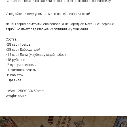
Ставьте печать на каждый закон, чтобы ваше слово обрело силу.
И не дайте никому усомниться в вашей непорочности!
Да, вы верно заметили, она основана на народной механике "верю-не
верю", но имеет ряд ключевых отличий и улучшений.
Состав:
- 28 карт Грехов
- 28 карт Добродетелей
- 14 карт Догм (+ дублирующий набор)
- 18 рубинов
- 2 сургучные свечи
- 1 латунная печать
- 8 памяток
- Правила
LxWxH: 250x180x60 mm
Weight: 650 g