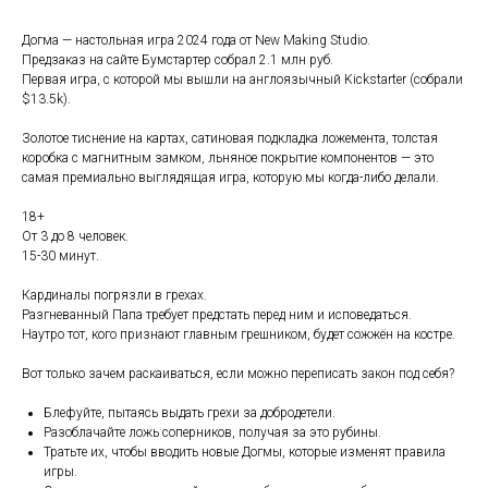
Догма — настольная игра 2024 года от New Making Studio.
Предзаказ на сайте Бумстартер собрал 2.1 млн руб.
Первая игра, с которой мы вышли на англоязычный Kickstarter (собрали
$13.5k).
Золотое тиснение на картах, сатиновая подкладка ложемента, толстая
коробка с магнитным замком, льняное покрытие компонентов — это
самая премиально выглядящая игра, которую мы когда-либо делали.
18+
От 3 до 8 человек.
15-30 минут.
Кардиналы погрязли в грехах.
Разгневанный Папа требует предстать перед ним и исповедаться.
Наутро тот, кого признают главным грешником, будет сожжён на костре.
Вот только зачем раскаиваться, если можно переписать закон под себя?
Блефуйте, пытаясь выдать грехи за добродетели.
Разоблачайте ложь соперников, получая за это рубины.
Тратьте их, чтобы вводить новые Догмы, которые изменят правила
игры.