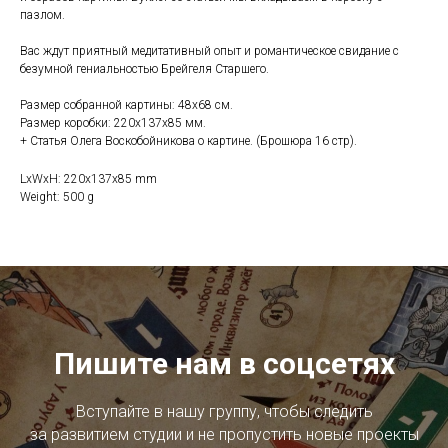
пазлом.
Вас ждут приятный медитативный опыт и романтическое свидание с
безумной гениальностью Брейгеля Старшего.
Размер собранной картины: 48х68 см.
Размер коробки: 220х137х85 мм.
+ Статья Олега Воскобойникова о картине. (Брошюра 16 стр).
LxWxH: 220x137x85 mm
Weight: 500 g
Пишите нам в соцсетях
Вступайте в нашу группу, чтобы следить
за развитием студии и не пропустить новые проекты