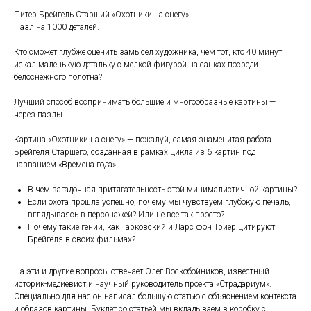
Питер Брейгель Старший «Охотники на снегу»
Пазл на 1000 деталей.
Кто сможет глубже оценить замысел художника, чем тот, кто 40 минут
искал маленькую детальку с мелкой фигурой на санках посреди
белоснежного полотна?
Лучший способ воспринимать большие и многообразные картины —
через пазлы.
Картина «Охотники на снегу» — пожалуй, самая знаменитая работа
Брейгеля Старшего, созданная в рамках цикла из 6 картин под
названием «Времена года»
В чем загадочная притягательность этой минималистичной картины?
Если охота прошла успешно, почему мы чувствуем глубокую печаль,
вглядываясь в персонажей? Или не все так просто?
Почему такие гении, как Тарковский и Ларс фон Триер цитируют
Брейгеля в своих фильмах?
На эти и другие вопросы отвечает Олег Воскобойников, известный
историк-медиевист и научный руководитель проекта «Страдариум».
Специально для нас он написал большую статью с объяснением контекста
и образов картины. Буклет со статьей мы вкладываем в коробку с