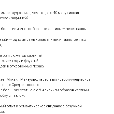
мысел художника, чем тот, кто 40 минут искал
 голой задницей?
большие и многообразные картины — через пазлы.
ений» — одно из самых знаменитых и таинственных
,
азов и сюжетов картины?
тские ягоды и фрукты?
дей в откровенных позах?
чает Михаил Майзульс, известный историк-медиевист
дающее Средневековье».
ал большую статью с объяснением образов картины,
обку с пазлом.
ный опыт и романтическое свидание с безумной
ха.