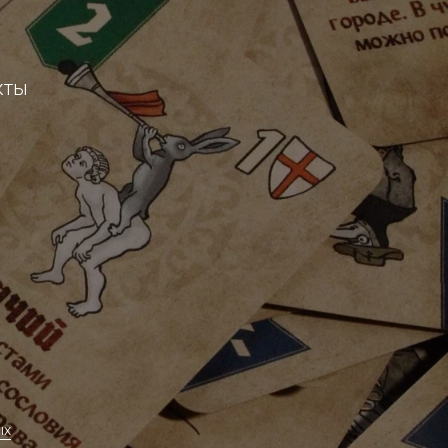
кты
ых