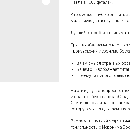
Пазл на 1000 деталей.
Кто сможет глубже оценить за
маленькую детальку с чьей-то
Лучший способ воспринимать 
Триптих «Сад земных наслажд
произведений Иеронима Босха
В чем смысл странных обр
Зачем он изображает гиган
Почему так много голых лю
На эти и другие вопросы отве
и соавтор бестселлера «Стра
Специально для нас он напис
которую мы вкладываем в кор
Вас ждут приятный медитатив
гениальностью Иеронима Бос