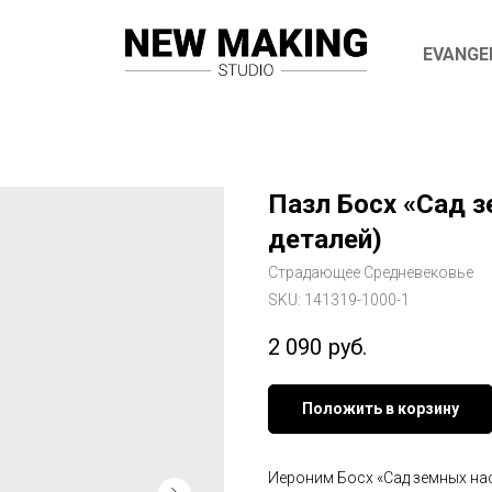
АКЦИЯ! Бесплатная доставка от 4000 руб
EVANGE
Пазл Босх «Сад 
деталей)
Страдающее Средневековье
SKU:
141319-1000-1
2 090
руб.
Положить в корзину
Иероним Босх «Сад земных на