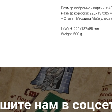
Размер собранной картины: 48
Размер коробки: 220х137х85 м
+ Статья Михаила Майзульса о
LxWxH: 220x137x85 mm
Weight: 500 g
шите нам в соцсе