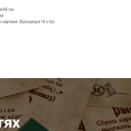
х68 см.
м.
 картине. (Брошюра 16 стр).
тях