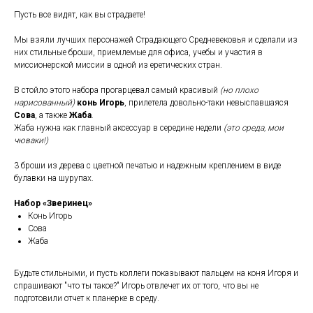
Пусть все видят, как вы страдаете!
Мы взяли лучших персонажей Страдающего Средневековья и сделали из
них стильные броши, приемлемые для офиса, учебы и участия в
миссионерской миссии в одной из еретических стран.
В стойло этого набора прогарцевал самый красивый
(но плохо
нарисованный)
конь Игорь
, прилетела довольно-таки невыспавшаяся
Сова
, а также
Жаба
.
Жаба нужна как главный аксессуар в середине недели
(это среда, мои
чюваки!)
3 броши из дерева с цветной печатью и надежным креплением в виде
булавки на шурупах.
Набор «Зверинец»
Конь Игорь
Сова
Жаба
Будьте стильными, и пусть коллеги показывают пальцем на коня Игоря и
спрашивают "что ты такое?" Игорь отвлечет их от того, что вы не
подготовили отчет к планерке в среду.