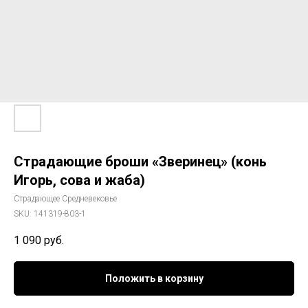
Страдающие броши «Зверинец» (конь
Игорь, сова и жаба)
Страдающее Средневековье
SKU:
141319-803-1
1 090
руб.
Положить в корзину